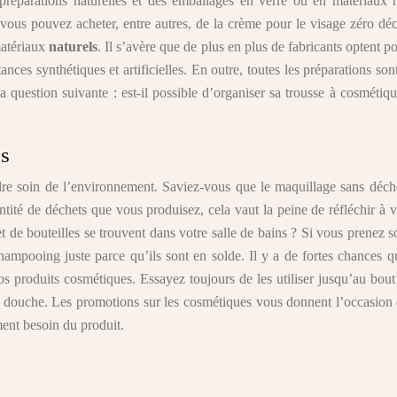
réparations naturelles et des emballages en verre ou en matériaux rec
vous pouvez acheter, entre autres, de la crème pour le visage zéro déc
matériaux
naturels
. Il s’avère que de plus en plus de fabricants optent 
ances synthétiques et artificielles. En outre, toutes les préparations s
 question suivante : est-il possible d’organiser sa trousse à cosmétiqu
us
re soin de l’environnement. Saviez-vous que le maquillage sans déchet
ntité de déchets que vous produisez, cela vaut la peine de réfléchir à v
de bouteilles se trouvent dans votre salle de bains ? Si vous prenez s
mpooing juste parce qu’ils sont en solde. Il y a de fortes chances qu’
 vos produits cosmétiques. Essayez toujours de les utiliser jusqu’au 
ouche. Les promotions sur les cosmétiques vous donnent l’occasion d’
ment besoin du produit.