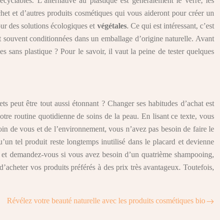
yclables. L’alternative au plastique est généralement le verre, les
het et d’autres produits cosmétiques qui vous aideront pour créer un
pour des solutions écologiques et
végétales
. Ce qui est intéressant, c’est
ont souvent conditionnées dans un emballage d’origine naturelle. Avant
es sans plastique ? Pour le savoir, il vaut la peine de tester quelques
s peut être tout aussi étonnant ? Changer ses habitudes d’achat est
otre routine quotidienne de soins de la peau. En lisant ce texte, vous
oin de vous et de l’environnement, vous n’avez pas besoin de faire le
un tel produit reste longtemps inutilisé dans le placard et devienne
bout et demandez-vous si vous avez besoin d’un quatrième shampooing,
acheter vos produits préférés à des prix très avantageux. Toutefois,
Révélez votre beauté naturelle avec les produits cosmétiques bio