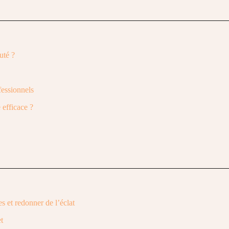
uté ?
fessionnels
 efficace ?
s et redonner de l’éclat
t