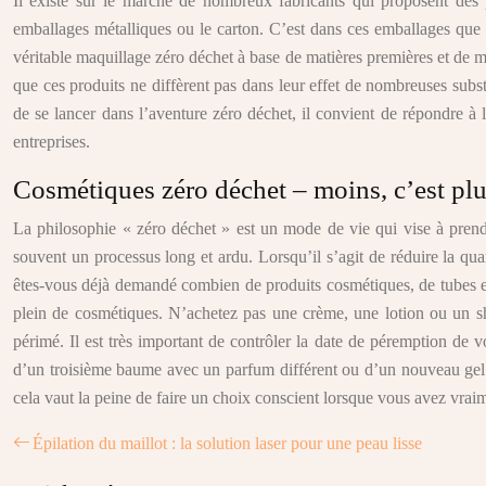
Il existe sur le marché de nombreux fabricants qui proposent des p
emballages métalliques ou le carton. C’est dans ces emballages que 
véritable maquillage zéro déchet à base de matières premières et de 
que ces produits ne diffèrent pas dans leur effet de nombreuses subst
de se lancer dans l’aventure zéro déchet, il convient de répondre à la
entreprises.
Cosmétiques zéro déchet – moins, c’est pl
La philosophie « zéro déchet » est un mode de vie qui vise à prend
souvent un processus long et ardu. Lorsqu’il s’agit de réduire la qua
êtes-vous déjà demandé combien de produits cosmétiques, de tubes et 
plein de cosmétiques. N’achetez pas une crème, une lotion ou un sha
périmé. Il est très important de contrôler la date de péremption de
d’un troisième baume avec un parfum différent ou d’un nouveau gel d
cela vaut la peine de faire un choix conscient lorsque vous avez vrai
Épilation du maillot : la solution laser pour une peau lisse